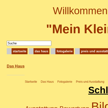
Willkommen 
"Mein Kle
startseite
das haus
fotogalerie
preis und ausstat
Das Haus
Startseite
Das Haus
Fotogalerie
Preis und Ausstattung
Sch
Bi